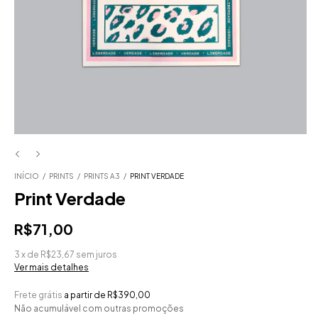
INÍCIO
/
PRINTS
/
PRINTS A3
/
PRINT VERDADE
Print Verdade
R$71,00
3
x
de
R$23,67
sem juros
Ver mais detalhes
Frete grátis
a partir de
R$390,00
Não acumulável com outras promoções