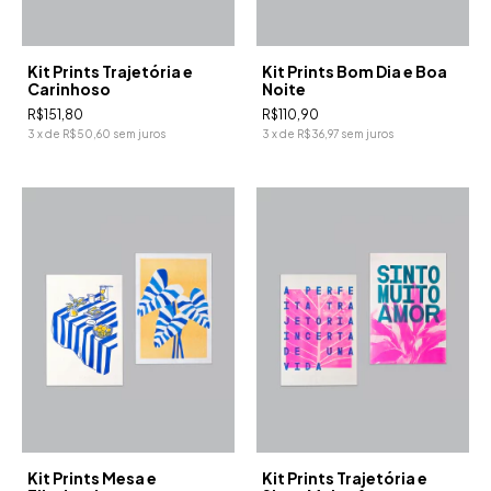
Kit Prints Trajetória e
Kit Prints Bom Dia e Boa
Carinhoso
Noite
R$151,80
R$110,90
3
x
de
R$50,60
sem juros
3
x
de
R$36,97
sem juros
Kit Prints Mesa e
Kit Prints Trajetória e