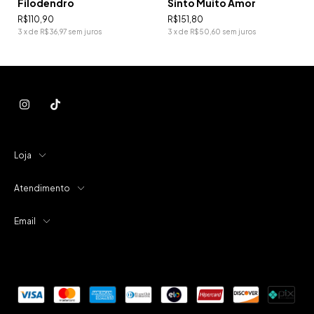
Filodendro
Sinto Muito Amor
R$110,90
R$151,80
3
x
de
R$36,97
sem juros
3
x
de
R$50,60
sem juros
Loja
Atendimento
Email