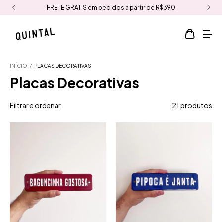
Envios para todo o BRASIL
INÍCIO
/
PLACAS DECORATIVAS
Placas Decorativas
Filtrar e ordenar
21 produtos