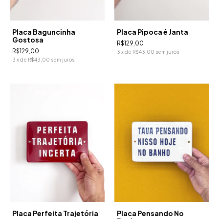
Placa Baguncinha
Placa Pipoca é Janta
Gostosa
R$129,00
R$129,00
3
x
de
R$43,00
sem juros
3
x
de
R$43,00
sem juros
Placa Perfeita Trajetória
Placa Pensando No