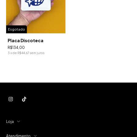
Esgotado
Placa Discoteca
R$134,00
3
x
de
R$44,67
sem juros
Loja
Atendimento