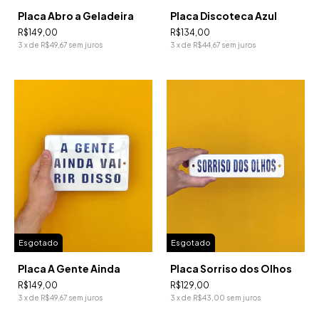
Placa Abro a Geladeira
Placa Discoteca Azul
R$149,00
R$134,00
3
x
de
R$49,67
sem juros
3
x
de
R$44,67
sem juros
Esgotado
Esgotado
Placa A Gente Ainda
Placa Sorriso dos Olhos
R$149,00
R$129,00
3
x
de
R$49,67
sem juros
3
x
de
R$43,00
sem juros