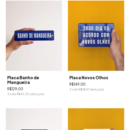
Placa Banho de
Placa Novos Olhos
Mangueira
R$149,00
R$129,00
3
x
de
R$49,67
sem juros
3
x
de
R$43,00
sem juros