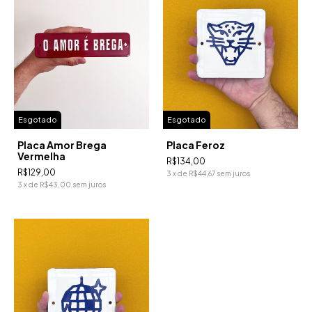
Esgotado
Esgotado
Placa Amor Brega
Placa Feroz
Vermelha
R$134,00
R$129,00
3
x
de
R$44,67
sem juros
3
x
de
R$43,00
sem juros