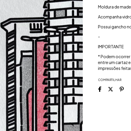
Moldura de madei
Acompanha vidro 
Possui gancho no
-
IMPORTANTE
* Podem ocorrer v
entre um cartaz e
impressões feitas
COMPARTILHAR