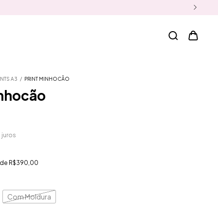
INTS A3
/
PRINT MINHOCÃO
inhocão
 juros
r de
R$390,00
Com Moldura