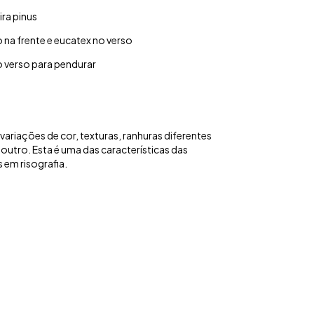
ra pinus
na frente e eucatex no verso
 verso para pendurar
ariações de cor, texturas, ranhuras diferentes
 outro. Esta é uma das características das
 em risografia.