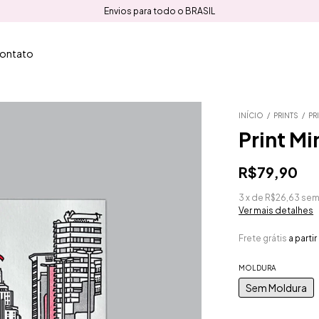
Envios para todo o BRASIL
ontato
INÍCIO
/
PRINTS
/
PR
Print M
R$79,90
3
x
de
R$26,63
sem
Ver mais detalhes
Frete grátis
a parti
MOLDURA
Sem Moldura