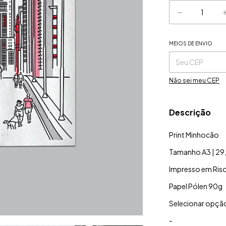
MEIOS DE ENVIO
Entregas para o CE
Não sei meu CEP
Descrição
Print Minhocão
Tamanho A3 | 29,
Impresso em Riso
Papel Pólen 90g
Selecionar opçã
-