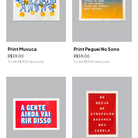
Print Muvuca
Print Peguei No Sono
R$59,00
R$59,00
3
x
de
R$19,67
sem juros
3
x
de
R$19,67
sem juros