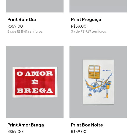
Print Bom Dia
Print Preguiça
R$59,00
R$59,00
3
x
de
R$19,67
sem juros
3
x
de
R$19,67
sem juros
Print Amor Brega
Print Boa Noite
R$59,00
R$59,00