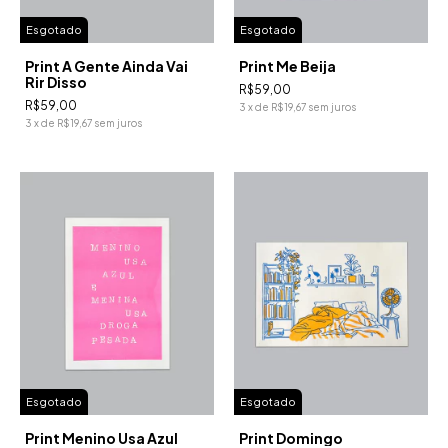
Esgotado
Esgotado
Print A Gente Ainda Vai
Print Me Beija
Rir Disso
R$59,00
R$59,00
3
x
de
R$19,67
sem juros
3
x
de
R$19,67
sem juros
Esgotado
Esgotado
Print Menino Usa Azul
Print Domingo