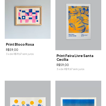
Print Bloco Rosa
R$59,00
3
x
de
R$19,67
sem juros
Print Feira Livre Santa
Cecília
R$59,00
3
x
de
R$19,67
sem juros