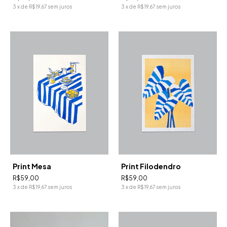
3
x
de
R$19,67
sem juros
3
x
de
R$19,67
sem juros
Print Mesa
Print Filodendro
R$59,00
R$59,00
3
x
de
R$19,67
sem juros
3
x
de
R$19,67
sem juros