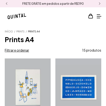
Envios para todo o BRASIL
INÍCIO
/
PRINTS
/
PRINTS A4
Prints A4
Filtrar e ordenar
15 produtos