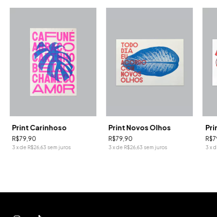
Print Carinhoso
Print Novos Olhos
Pri
R$79,90
R$79,90
R$7
3
x
de
R$26,63
sem juros
3
x
de
R$26,63
sem juros
3
x
d