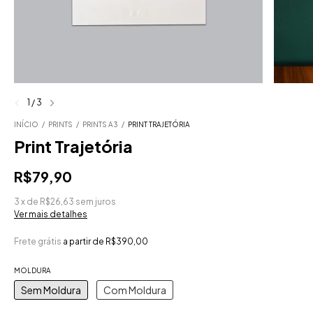
1
/
3
INÍCIO
/
PRINTS
/
PRINTS A3
/
PRINT TRAJETÓRIA
Print Trajetória
R$79,90
3
x
de
R$26,63
sem juros
Ver mais detalhes
Frete grátis
a partir de
R$390,00
MOLDURA
Sem Moldura
Com Moldura