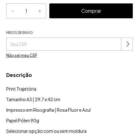
MEIOS DE ENVIO
Alterar CEP
Entregas para o CEP:
Não sei meu CEP
Descrição
Print Trajetória
Tamanho A3 | 29,7 x 42 cm
Impresso em Risografia | Rosa Fluor e Azul
Papel Pólen 90g
Selecionar opção com ou sem moldura