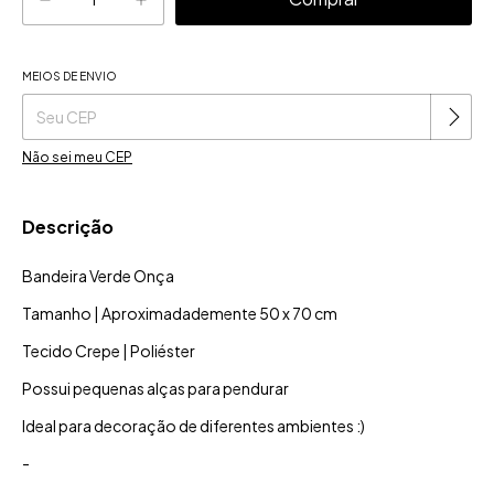
MEIOS DE ENVIO
Alterar CEP
Entregas para o CEP:
Não sei meu CEP
Descrição
Bandeira Verde Onça
Tamanho | Aproximadademente 50 x 70 cm
Tecido Crepe | Poliéster
Possui pequenas alças para pendurar
Ideal para decoração de diferentes ambientes :)
-