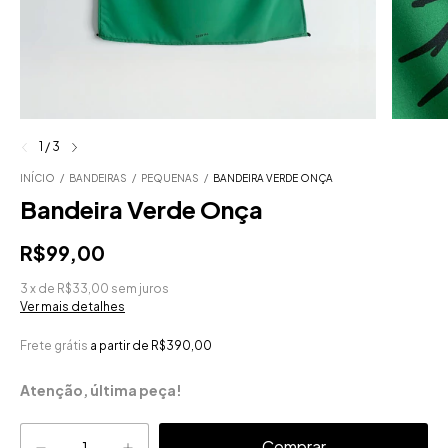
1
/
3
INÍCIO
/
BANDEIRAS
/
PEQUENAS
/
BANDEIRA VERDE ONÇA
Bandeira Verde Onça
R$99,00
3
x
de
R$33,00
sem juros
Ver mais detalhes
Frete grátis
a partir de
R$390,00
Atenção, última peça!