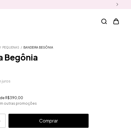
/
PEQUENAS
/
BANDEIRA BEGÔNIA
a Begônia
 juros
r de
R$390,00
om outras promoções