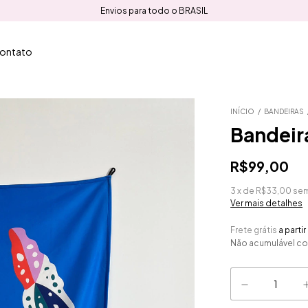
Envios para todo o BRASIL
ontato
INÍCIO
/
BANDEIRAS
Bandeir
R$99,00
3
x
de
R$33,00
sem
Ver mais detalhes
Frete grátis
a parti
Não acumulável c