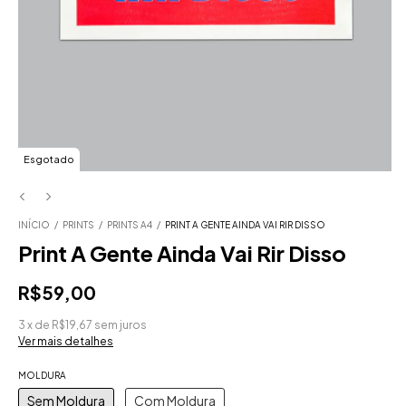
Esgotado
INÍCIO
/
PRINTS
/
PRINTS A4
/
PRINT A GENTE AINDA VAI RIR DISSO
Print A Gente Ainda Vai Rir Disso
R$59,00
3
x
de
R$19,67
sem juros
Ver mais detalhes
MOLDURA
Sem Moldura
Com Moldura