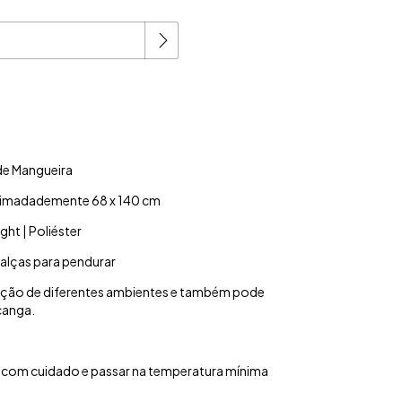
Alterar CEP
P:
de Mangueira
imadademente 68 x 140 cm
ght | Poliéster
alças para pendurar
ação de diferentes ambientes e também pode
canga.
ia com cuidado e passar na temperatura mínima