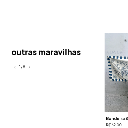
outras maravilhas
1
/
8
Esgotado
nia
Bandeira Preguiça
Bandeira S
R$124,90
R$162,00