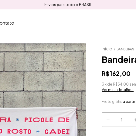
Envios para todo o BRASIL
ontato
INÍCIO
/
BANDEIRAS
Bandeir
R$162,00
3
x
de
R$54,00
sem
Ver mais detalhes
Frete grátis
a parti