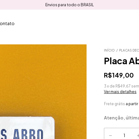
Envios para todo o BRASIL
ontato
INÍCIO
/
PLACAS DEC
Placa Ab
R$149,00
3
x
de
R$49,67
sem
Ver mais detalhes
Frete grátis
a parti
Atenção, últim