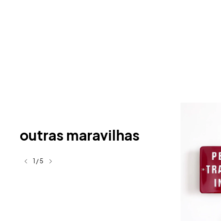
outras maravilhas
1
/
5