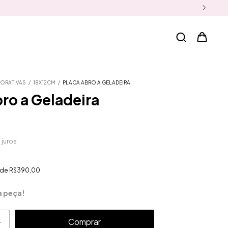
ORATIVAS
/
18X12CM
/
PLACA ABRO A GELADEIRA
ro a Geladeira
 juros
r de
R$390,00
a peça!