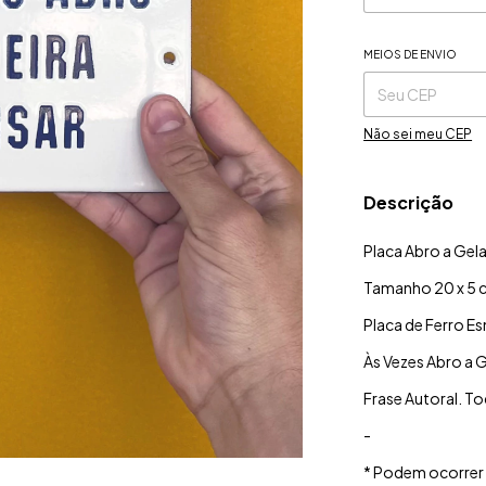
MEIOS DE ENVIO
Entregas para o CE
Não sei meu CEP
Descrição
Placa Abro a Gel
Tamanho 20 x 5 
Placa de Ferro E
Às Vezes Abro a G
Frase Autoral. T
-
* Podem ocorrer 