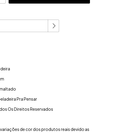
Alterar CEP
P:
adeira
cm
smaltado
eladeira Pra Pensar
odos Os Direitos Reservados
variações de cor dos produtos reais devido as