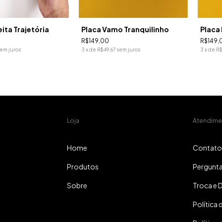
eita Trajetória
Placa Vamo Tranquilinho
Placa
R$149,00
R$149,
em juros
3
x
de
R$49,67
sem juros
3
x
de
R$
Loja
Atendime
Home
Contato
Produtos
Pergunta
Sobre
Troca e 
Política 