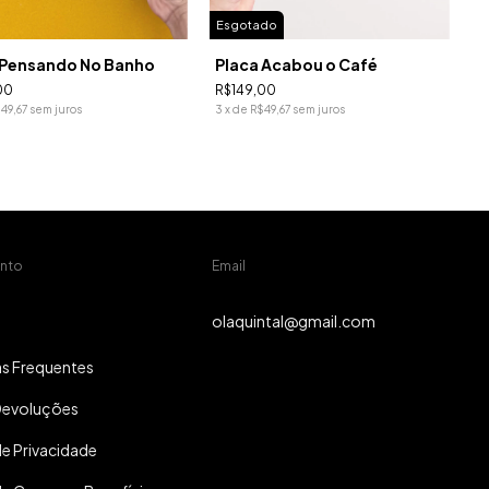
Esgotado
 Pensando No Banho
Placa Acabou o Café
00
R$149,00
49,67
sem juros
3
x
de
R$49,67
sem juros
nto
Email
olaquintal@gmail.com
s Frequentes
Devoluções
de Privacidade